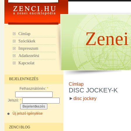
Zenei
Címlap
Szócikkek
Impresszum
Adatkezelési
Kapcsolat
BEJELENTKEZÉS
Címlap
Felhasználónév:
*
DISC JOCKEY-K
►
disc jockey
Jelszó:
*
Új jelszó igénylése
ZENCI BLOG