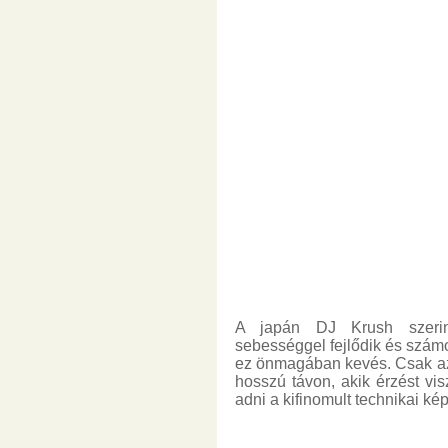
A japán DJ Krush szerin
sebességgel fejlődik és számo
ez önmagában kevés. Csak 
hosszú távon, akik érzést v
adni a kifinomult technikai k