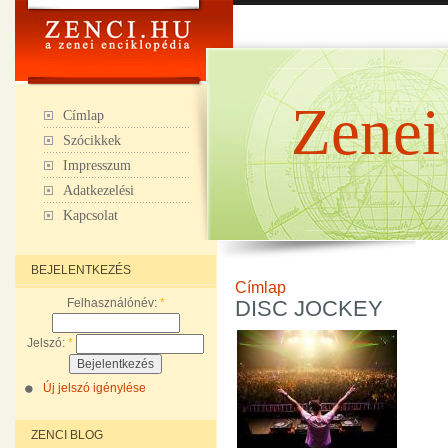
Zenei
Címlap
Szócikkek
Impresszum
Adatkezelési
Kapcsolat
BEJELENTKEZÉS
Címlap
Felhasználónév:
*
DISC JOCKEY
Jelszó:
*
Új jelszó igénylése
ZENCI BLOG