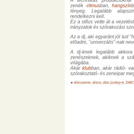
A "technikás" produkcióknál
zenék -
ritmus
ban,
hangszín
lényeg. Legalább alapszin
rendelkezni kell.
Ez a stílus vette át a vezetés
irányzatok és szórakozási szo
Az a dj, aki egyaránt jól tud
elõadni, "univerzális"-nak nev
A dj-knek legalább akkora
zenészeknek, akiknek a szám
világába.
Akár
klub
ban, akár rádió- v
szórakoztató- és zeneipar megh
►
discozene
,
disco
,
disc jockey-k
,
DMC