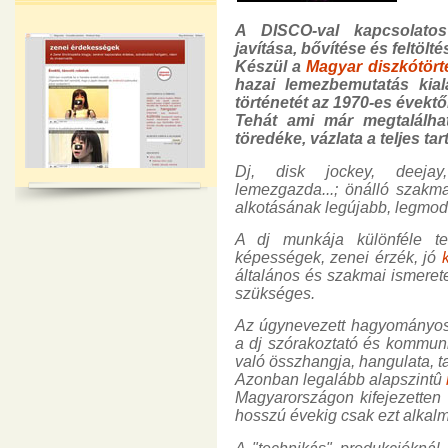
A DISCO-val kapcsolatos
javítása, bővítése és feltölt
Készül a
Magyar diszkótört
hazai lemezbemutatás kial
történetét az 1970-es évektő
Tehát ami már megtalálha
töredéke, vázlata a teljes ta
Dj, disk jockey, deejay,
lemezgazda...; önálló szakm
alkotásának legújabb, legmod
A dj munkája különféle te
képességek, zenei érzék, jó
általános és szakmai ismerete
szükséges.
Az úgynevezett hagyományos"
a dj szórakoztató és kommun
való összhangja, hangulata, t
Azonban legalább alapszintû
Magyarországon kifejezetten
hosszú évekig csak ezt alkalm