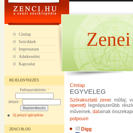
Zenei
Címlap
Szócikkek
Impresszum
Adatkezelési
Kapcsolat
BEJELENTKEZÉS
Címlap
Felhasználónév:
*
EGYVELEG
Szórakoztató zene
i mûfaj; 
Jelszó:
*
operett)
legnépszerûbb részl
mûveinek,
dal
ainak összekap
Új jelszó igénylése
potpourri
Digg
ZENCI BLOG