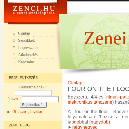
Zenei
Címlap
Szócikkek
Impresszum
Adatkezelési
Kapcsolat
BEJELENTKEZÉS
Címlap
Felhasználónév:
*
FOUR ON THE FLO
Egyszerû, 4/4-es
ritmus
-
patt
Jelszó:
*
elektronikus tánczene
) haszná
A four-on-the-floor elne
Új jelszó igénylése
folyamatosan “hozza a nég
láb
dob
bal (
nagydob
)
ZENCI BLOG
►
négynegyed