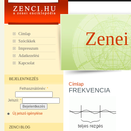
Zenei
Címlap
Szócikkek
Impresszum
Adatkezelési
Kapcsolat
BEJELENTKEZÉS
Címlap
Felhasználónév:
*
FREKVENCIA
Jelszó:
*
Új jelszó igénylése
ZENCI BLOG