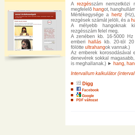
A
rezgés
szám nemzetközi n
megfelelõ
hang
ot, hanghullámo
Mértékegysége a
hertz
(Hz),
rezgések számát jelöli, és a
h
A mélyebb hangoknak ki
rezgésszám felel meg.
A zenében kb. 16-5000 Hz k
emberi
hallás
kb. 20-tól 20 
fölötte
ultrahang
ok vannak.)
Az emberek korosodásával e
denevérek sokkal magasabb, 
is meghallanak.) ►
hang
,
han
Intervallum kalkulátor (interva
Digg
Facebook
Google
PDF változat