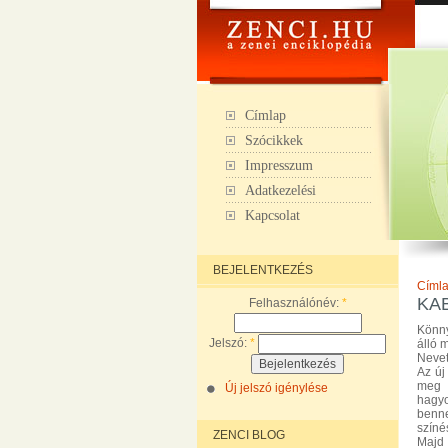
Címlap
Szócikkek
Impresszum
Adatkezelési
Kapcsolat
BEJELENTKEZÉS
Címl
KA
Felhasználónév:
*
Könny
Jelszó:
*
álló 
Nevet
Az új
meg 
Új jelszó igénylése
hagyo
benne
színé
ZENCI BLOG
Majd 