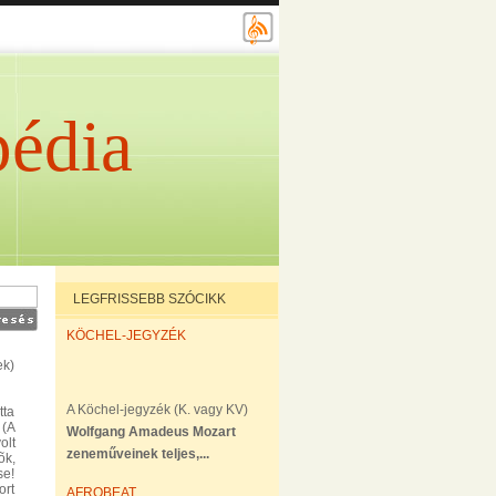
édia
LEGFRISSEBB SZÓCIKK
KÖCHEL-JEGYZÉK
ek)
A Köchel-jegyzék (K. vagy KV)
tta
 (A
Wolfgang Amadeus Mozart
olt
zeneműveinek teljes,...
õk,
se!
ort
AFROBEAT