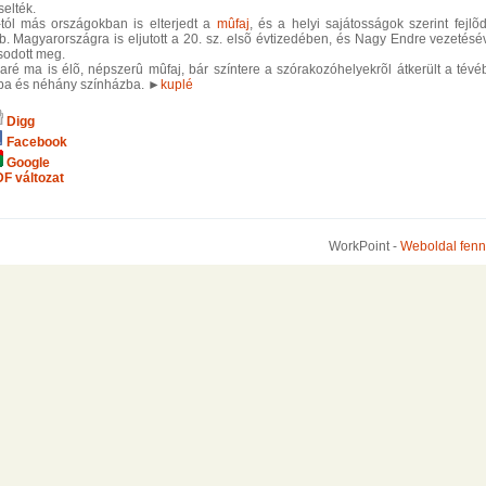
selték.
tól más országokban is elterjedt a
mûfaj
, és a helyi sajátosságok szerint fejlõd
b. Magyarországra is eljutott a 20. sz. elsõ évtizedében, és Nagy Endre vezetésé
odott meg.
aré ma is élõ, népszerû mûfaj, bár színtere a szórakozóhelyekrõl átkerült a tévé
ba és néhány színházba. ►
kuplé
Digg
Facebook
Google
F változat
WorkPoint -
Weboldal fenn