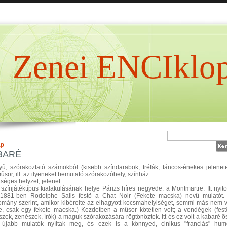
Zenei ENCIklop
ap
BARÉ
û, szórakoztató számokból (kisebb színdarabok, tréfák, táncos-énekes jelenet
mûsor, ill. az ilyeneket bemutató szórakozóhely, színház.
séges helyzet, jelenet.
 színjátéktípus kialakulásának helye Párizs híres negyede: a Montmartre. Itt nyito
1881-ben Rodolphe Salis festõ a Chat Noir (Fekete macska) nevû mulatót.
mány szerint, amikor kibérelte az elhagyott kocsmahelyiséget, semmi más nem v
, csak egy fekete macska.) Kezdetben a mûsor kötetlen volt; a vendégek (fest
szek, zenészek, írók) a maguk szórakozására rögtönöztek. Itt és ez volt a kabaré õ
újabb mulatók nyíltak meg, és ezek is a könnyed, cinikus "franciás" hum