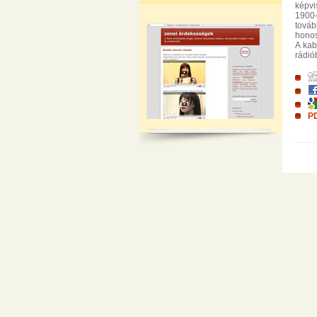
képvi
1900-
továb
honos
A kab
rádió
PD