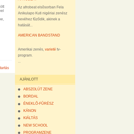
ött
Az afrobeat elsõsorban Fela
vel
Anikulapo Kuti nigériai zenész
nevéhez fûzõdik, akinek a
be,
hatását...
AMERICAN BANDSTAND
Amerikai zenés,
varieté
tv-
program.
...
tartás
AJÁNLOTT
ABSZOLÚT ZENE
BORDAL
ÉNEKLÕ-FÛRÉSZ
KÁNON
KIÁLTÁS
NEW SCHOOL
PROGRAMZENE