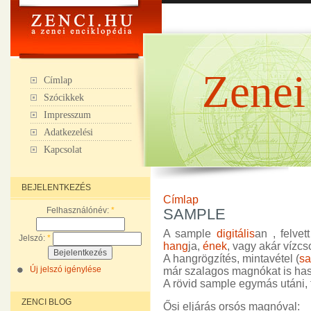
Zenei
Címlap
Szócikkek
Impresszum
Adatkezelési
Kapcsolat
BEJELENTKEZÉS
Címlap
Felhasználónév:
*
SAMPLE
A sample
digitális
an , felve
Jelszó:
*
hang
ja,
ének
, vagy akár vízc
A hangrögzítés, mintavétel (
sa
Új jelszó igénylése
már szalagos magnókat is has
A rövid sample egymás utáni,
ZENCI BLOG
Ősi eljárás orsós magnóval: