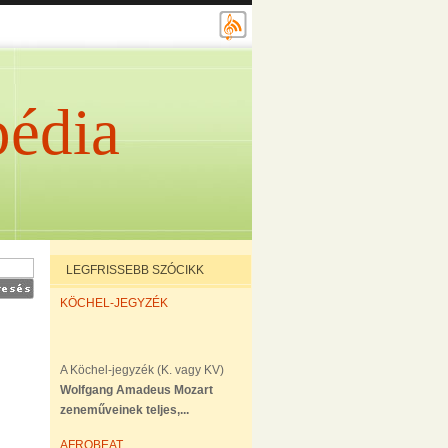
édia
LEGFRISSEBB SZÓCIKK
KÖCHEL-JEGYZÉK
A Köchel-jegyzék (K. vagy KV)
Wolfgang Amadeus Mozart
zeneműveinek teljes,...
AFROBEAT