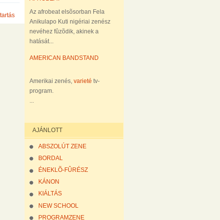
Az afrobeat elsõsorban Fela
tartás
Anikulapo Kuti nigériai zenész
nevéhez fûzõdik, akinek a
hatását...
AMERICAN BANDSTAND
Amerikai zenés,
varieté
tv-
program.
...
AJÁNLOTT
ABSZOLÚT ZENE
BORDAL
ÉNEKLÕ-FÛRÉSZ
KÁNON
KIÁLTÁS
NEW SCHOOL
PROGRAMZENE