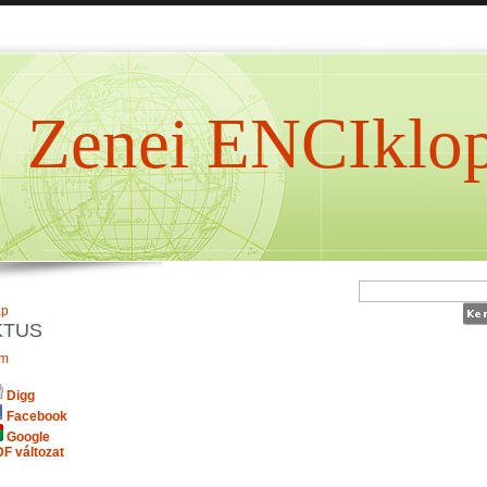
Zenei ENCIklop
ap
KTUS
em
Digg
Facebook
Google
F változat