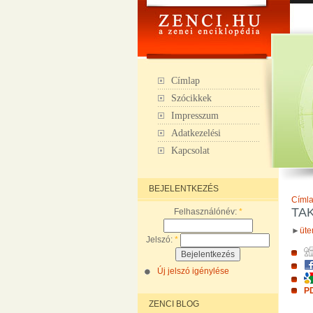
Címlap
Szócikkek
Impresszum
Adatkezelési
Kapcsolat
BEJELENTKEZÉS
Címl
TA
Felhasználónév:
*
►
üt
Jelszó:
*
Új jelszó igénylése
PD
ZENCI BLOG