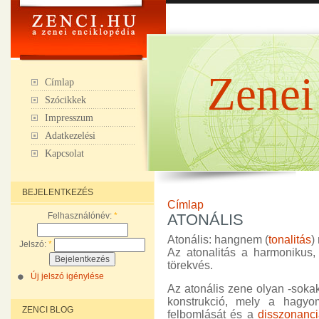
Zenei
Címlap
Szócikkek
Impresszum
Adatkezelési
Kapcsolat
BEJELENTKEZÉS
Címlap
Felhasználónév:
*
ATONÁLIS
Atonális: hangnem (
tonalitás
)
Jelszó:
*
Az atonalitás a harmonikus, 
törekvés.
Új jelszó igénylése
Az atonális zene olyan -sokak
konstrukció, mely a hagy
ZENCI BLOG
felbomlását és a
disszonanc