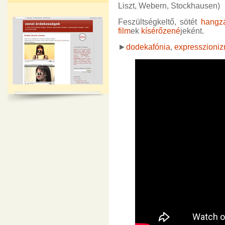
Liszt, Webern, Stockhausen)
Feszültségkeltő, sötét
hangz
film
ek
kísérőzené
jeként.
►
dodekafónia
,
expresszioni