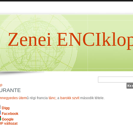
Zenei ENCIklop
ap
URANTE
mnegyedes
ütem
û régi francia
tánc;
a
barokk
szvit
második tétele.
Digg
Facebook
Google
F változat