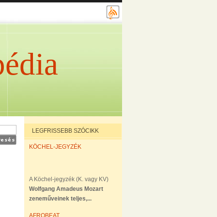
édia
LEGFRISSEBB SZÓCIKK
KÖCHEL-JEGYZÉK
A Köchel-jegyzék (K. vagy KV)
Wolfgang Amadeus Mozart
zeneműveinek teljes,...
AFROBEAT