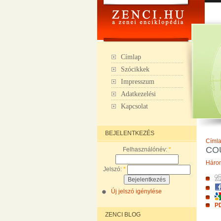
Címlap
Szócikkek
Impresszum
Adatkezelési
Kapcsolat
BEJELENTKEZÉS
Címl
CO
Felhasználónév:
*
Háro
Jelszó:
*
Új jelszó igénylése
PD
ZENCI BLOG