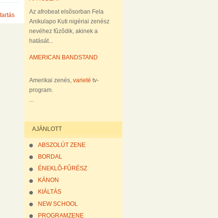
Az afrobeat elsõsorban Fela
tartás
Anikulapo Kuti nigériai zenész
nevéhez fûzõdik, akinek a
hatását...
AMERICAN BANDSTAND
Amerikai zenés,
varieté
tv-
program.
...
AJÁNLOTT
ABSZOLÚT ZENE
BORDAL
ÉNEKLÕ-FÛRÉSZ
KÁNON
KIÁLTÁS
NEW SCHOOL
PROGRAMZENE