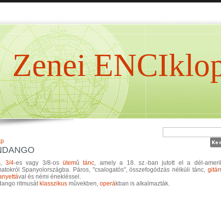
Zenei ENCIklop
ap
NDANGO
s
,
3/4
-es vagy 3/8-os
ütem
û
tánc
, amely a 18. sz.-ban jutott el a dél-ameri
atokról Spanyolországba. Páros, "csalogatós", összefogódzás nélküli tánc,
gitár
anyettá
val és némi énekléssel.
dango ritmusát
klasszikus
mûvekben,
operá
kban is alkalmazták.