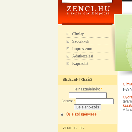
Címlap
Szócikkek
Impresszum
Adatkezelési
Kapcsolat
BEJELENTKEZÉS
Címl
FA
Felhasználónév:
*
Gyor
Jelszó:
*
gyarm
kaszt
A fan
Új jelszó igénylése
ZENCI BLOG