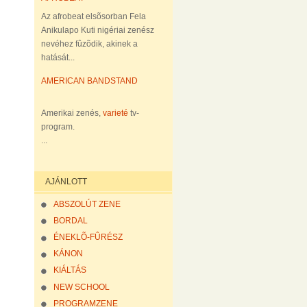
Az afrobeat elsõsorban Fela
Anikulapo Kuti nigériai zenész
nevéhez fûzõdik, akinek a
hatását...
AMERICAN BANDSTAND
Amerikai zenés,
varieté
tv-
program.
...
AJÁNLOTT
ABSZOLÚT ZENE
BORDAL
ÉNEKLÕ-FÛRÉSZ
KÁNON
KIÁLTÁS
NEW SCHOOL
PROGRAMZENE