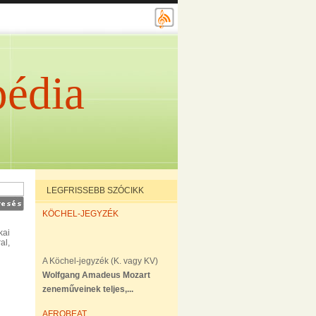
édia
LEGFRISSEBB SZÓCIKK
KÖCHEL-JEGYZÉK
kai
ral,
A Köchel-jegyzék (K. vagy KV)
Wolfgang Amadeus Mozart
zeneműveinek teljes,...
AFROBEAT