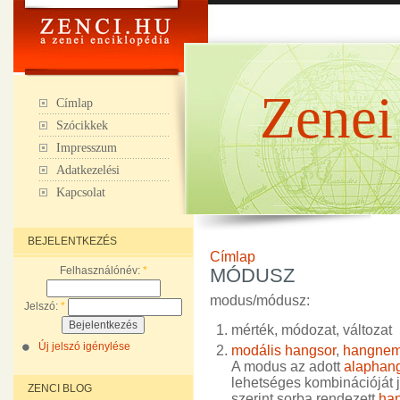
Zenei
Címlap
Szócikkek
Impresszum
Adatkezelési
Kapcsolat
BEJELENTKEZÉS
Címlap
Felhasználónév:
*
MÓDUSZ
modus/módusz:
Jelszó:
*
mérték, módozat, változat
Új jelszó igénylése
modális hangsor
,
hangne
A modus az adott
alaphan
lehetséges kombinációját j
ZENCI BLOG
szerint sorba rendezett
ha