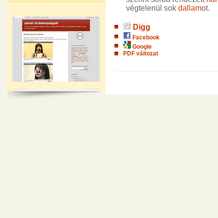
végtelenül sok
dallam
ot.
Digg
Facebook
Google
PDF változat