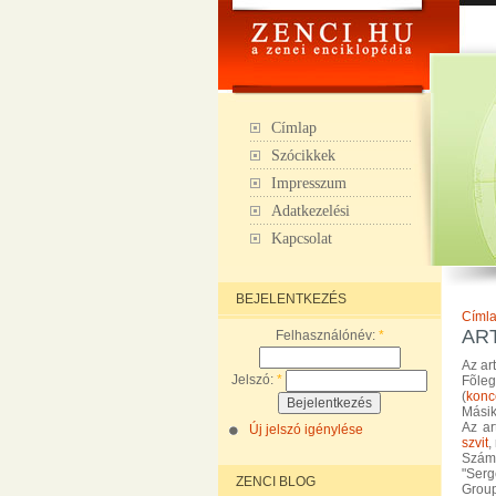
Címlap
Szócikkek
Impresszum
Adatkezelési
Kapcsolat
BEJELENTKEZÉS
Címl
AR
Felhasználónév:
*
Az ar
Jelszó:
*
Fõle
(
konc
Másik
Az ar
Új jelszó igénylése
szvit
,
Számo
"Serg
ZENCI BLOG
Group