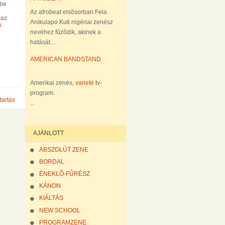
bbe
Az afrobeat elsõsorban Fela
maz
Anikulapo Kuti nigériai zenész
k
nevéhez fûzõdik, akinek a
hatását...
AMERICAN BANDSTAND
Amerikai zenés,
varieté
tv-
program.
tartás
...
AJÁNLOTT
ABSZOLÚT ZENE
BORDAL
ÉNEKLÕ-FÛRÉSZ
KÁNON
KIÁLTÁS
NEW SCHOOL
PROGRAMZENE