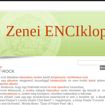
Zenei ENCIklop
ap
T-ROCK
t rock általában
klasszikus zené
re épülõ
progresszív
,
szimfonikus rock
.
g egy
album
on megjelenõ összefüggõ
kompozíció
k, és nem önálló
dal
ok jellem
epciós album
).
 tendencia, hogy egy történetet mond el
rock
operá
hoz hasonlóan.
t-rock felhasznál, a
rock
ba integrál
klasszikus
zenei elemeket. Így készült pl. ro
 rock
oratórium
is, amiket még középkori, misztikus hatásokkal is fokoztak.
s elõadó csak egy-egy produkcióval kalandozott el erre a területre (pl. a Beat
eant Pepper's Lonely Hearts Club Band" c. nagylemeze, a Deep Purple "Corcerto 
 and Orchestra", Moody Blues: "Days of Future Past" stb.).