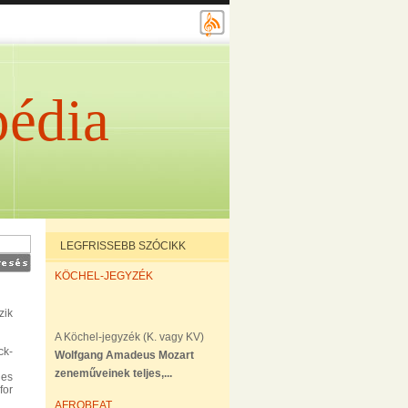
édia
LEGFRISSEBB SZÓCIKK
KÖCHEL-JEGYZÉK
zik
A Köchel-jegyzék (K. vagy KV)
ck-
Wolfgang Amadeus Mozart
zeneműveinek teljes,...
les
for
AFROBEAT