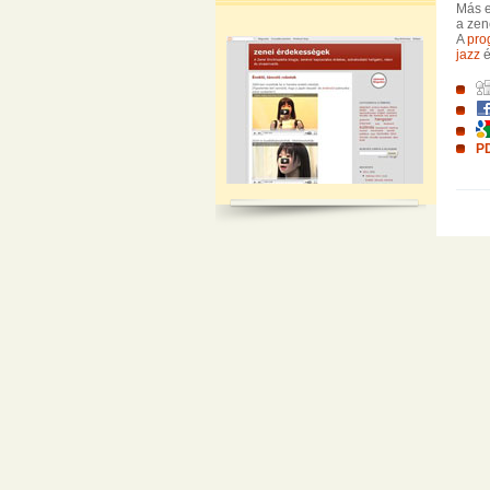
Más e
a zen
A
pro
jazz
é
PD