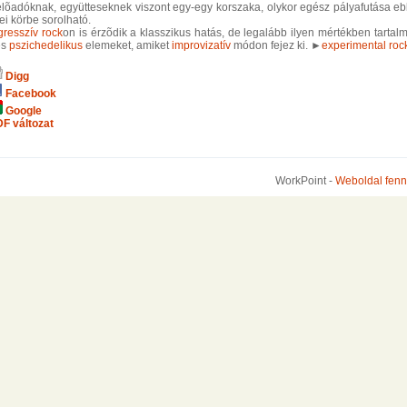
lõadóknak, együtteseknek viszont egy-egy korszaka, olykor egész pályafutása e
ei körbe sorolható.
gresszív rock
on is érzõdik a klasszikus hatás, de legalább ilyen mértékben tartal
s
pszichedelikus
elemeket, amiket
improvizatív
módon fejez ki. ►
experimental roc
Digg
Facebook
Google
F változat
WorkPoint -
Weboldal fenn