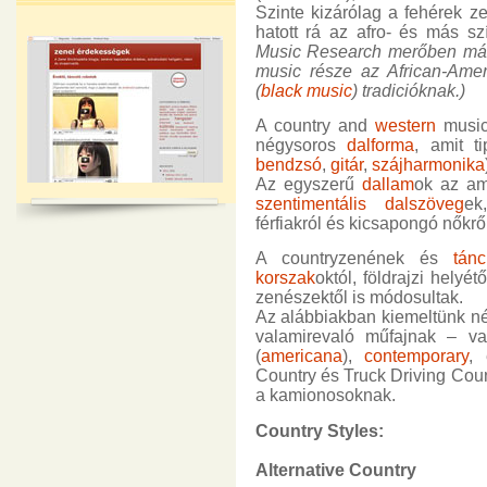
Szinte kizárólag a fehérek ze
hatott rá az afro- és más sz
Music Research merőben más
music része az African-Ameri
(
black music
) tradicióknak.)
A country and
western
music
négysoros
dalforma
, amit ti
bendzsó
,
gitár
,
szájharmonika
Az egyszerű
dallam
ok az am
szentimentális
dalszöveg
ek
férfiakról és kicsapongó nőkrő
A countryzenének és
tánc
korszak
októl, földrajzi hely
zenészektől is módosultak.
Az alábbiakban kiemeltünk né
valamirevaló műfajnak – 
(
americana
),
contemporary
,
Country és Truck Driving Coun
a kamionosoknak.
Country Styles:
Alternative Country