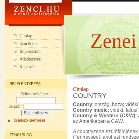
Zenei
Címlap
Szócikkek
Impresszum
Adatkezelési
Kapcsolat
BEJELENTKEZÉS
Címlap
Felhasználónév:
*
COUNTRY
Country
: ország, haza; vidék(i
Jelszó:
*
Country music
: vidéki, falusi
Country & Western (C&W):
Új jelszó igénylése
az Amerikában a C&W.
A countryzene szülőföldjének 
ZENCI BLOG
(Tennessee), ahol ezt rendsze