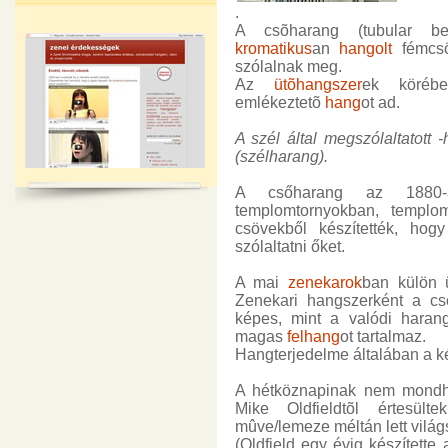
.
A csõharang (tubular bell
kromatikus
an
hangolt
fémcsö
szólalnak meg.
Az
ütõhangszer
ek köréb
emlékeztetõ
hang
ot ad.
A szél által megszólaltatott 
(szélharang).
A csőharang az 1880-a
templomtornyokban, templo
csövekből készítették, ho
szólaltatni őket.
A mai
zenekarok
ban külön 
Zenekari hangszerként a cső
képes, mint a valódi haran
magas
felhang
ot tartalmaz.
Hangterjedelme általában a ké
A hétköznapinak nem mond
Mike Oldfieldtõl értesült
mûve/lemeze méltán lett világ
(Oldfield egy évig készítette