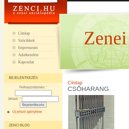
Zenei
Címlap
Szócikkek
Impresszum
Adatkezelési
Kapcsolat
BEJELENTKEZÉS
Címlap
Felhasználónév:
*
CSÕHARANG
Jelszó:
*
Új jelszó igénylése
ZENCI BLOG