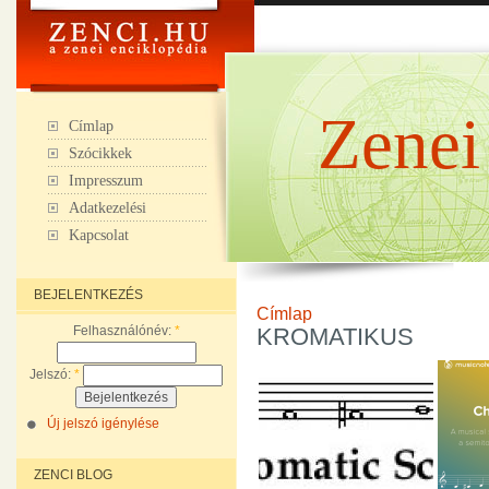
Zenei
Címlap
Szócikkek
Impresszum
Adatkezelési
Kapcsolat
BEJELENTKEZÉS
Címlap
Felhasználónév:
*
KROMATIKUS
Jelszó:
*
Új jelszó igénylése
ZENCI BLOG