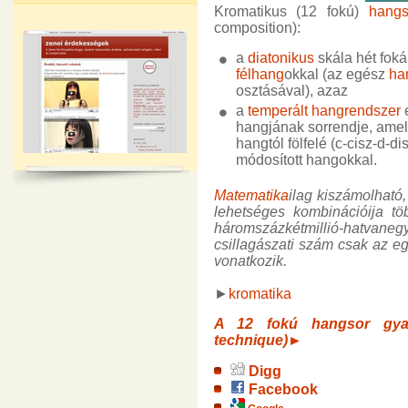
Kromatikus (12 fokú)
hangs
composition):
a
diatonikus
skála hét fok
félhang
okkal (az egész
ha
osztásával), azaz
a
temperált hangrendszer
hangjának sorrendje, ame
hangtól fölfelé (c-cisz-d-dis
módosított hangokkal.
Matematika
ilag kiszámolható
lehetséges kombinációija töb
háromszázkétmillió-hatvaneg
csillagászati szám csak az e
vonatkozik.
►
kromatika
A 12 fokú hangsor gyako
technique)►
Digg
Facebook