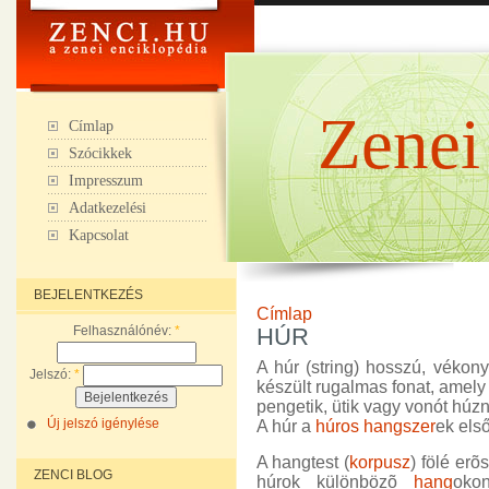
Zenei
Címlap
Szócikkek
Impresszum
Adatkezelési
Kapcsolat
BEJELENTKEZÉS
Címlap
Felhasználónév:
*
HÚR
A húr (string) hosszú, vékony
Jelszó:
*
készült rugalmas fonat, amel
pengetik, ütik vagy vonót húzn
Új jelszó igénylése
A húr a
húros hangszer
ek els
A hangtest (
korpusz
) fölé erõ
ZENCI BLOG
húrok különbözõ
hang
oko