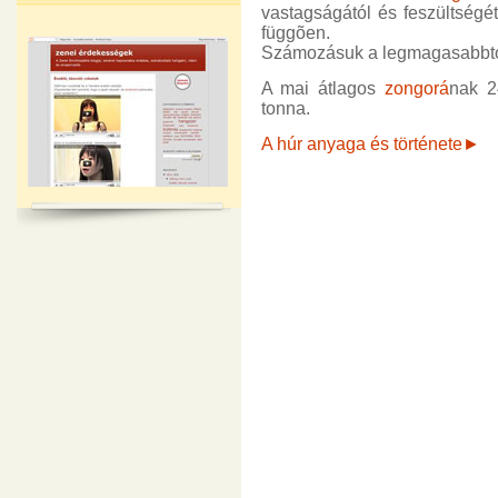
vastagságától és feszültségét
függõen.
Számozásuk a legmagasabbtó
A mai átlagos
zongorá
nak 2
tonna.
A húr anyaga és története►