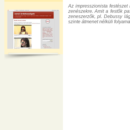
Az impresszionista festészet 
zenészekre. Amit a festők pas
zeneszerzők, pl. Debussy lág
szinte átmenet nélküli folyamat