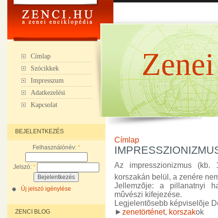
Zenei
Címlap
Szócikkek
Impresszum
Adatkezelési
Kapcsolat
BEJELENTKEZÉS
Címlap
Felhasználónév:
*
IMPRESSZIONIZMU
Az impresszionizmus (kb.
Jelszó:
*
korszakán belül, a zenére nem 
Jellemzõje: a pillanatnyi 
Új jelszó igénylése
mûvészi kifejezése.
Legjelentõsebb képviselõje D
►
zenetörténet
,
korszak
ok
ZENCI BLOG