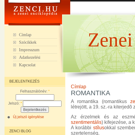
Zenei
Címlap
Szócikkek
Impresszum
Adatkezelési
Kapcsolat
BEJELENTKEZÉS
Címlap
Felhasználónév:
*
ROMANTIKA
A romantika (romantikus
z
Jelszó:
*
létrejött, a 19. sz.-ra kiterjed
Az érzelmek és az eszmé
Új jelszó igénylése
szentimentális
) kifejezése, a
A korábbi
stílus
okkal szembe
ZENCI BLOG
szertelenség.