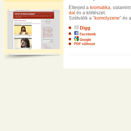
Elterjed a
kromatika
, valamin
dal
és a költészet.
Szétválik a "
komolyzene
" és 
Digg
Facebook
Google
PDF változat