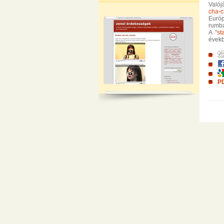
Való
cha-c
Európ
rumba
A "
st
évekb
PD