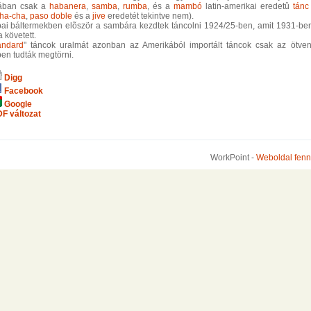
jában csak a
habanera
,
samba
,
rumba
, és a
mambó
latin-amerikai eredetû
tánc
ha-cha
,
paso doble
és a
jive
eredetét tekintve nem).
ai báltermekben elõször a sambára kezdtek táncolni 1924/25-ben, amit 1931-be
 követett.
andard
" táncok uralmát azonban az Amerikából importált táncok csak az ötve
en tudták megtörni.
Digg
Facebook
Google
F változat
WorkPoint -
Weboldal fenn