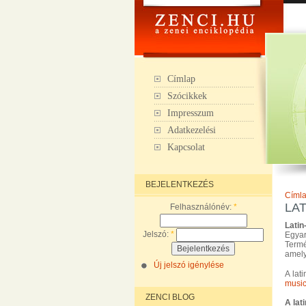
Címlap
Szócikkek
Impresszum
Adatkezelési
Kapcsolat
BEJELENTKEZÉS
Címl
LAT
Felhasználónév:
*
Latin
Jelszó:
*
Egyar
Term
amely
Új jelszó igénylése
A lat
musi
ZENCI BLOG
A lat