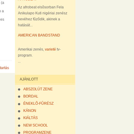
(a
Az afrobeat elsõsorban Fela
n a
Anikulapo Kuti nigériai zenész
nevéhez fûzõdik, akinek a
nes
hatását...
AMERICAN BANDSTAND
Amerikai zenés,
varieté
tv-
program.
...
tartás
AJÁNLOTT
ABSZOLÚT ZENE
BORDAL
ÉNEKLÕ-FÛRÉSZ
KÁNON
KIÁLTÁS
NEW SCHOOL
PROGRAMZENE