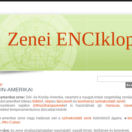
Zenei ENCIklop
ap
IN-AMERIKAI
-amerikai zene:
Dél- és Közép-Amerika, valamint a nyugat-indiai szigetvilág zenéje
ánt jelenthet hiteles
folklór
t,
népi
es
tánczené
t és
kommersz
szórakoztató zené
t.
észetesen sajátos
(ritmus)hangszerek
et is használnak (pl.
maracas
,
clav
ekkel temperamentumos táncaikat kísérik.
in-amerikai zene nagy hatással van a
szórakoztató zene
különbözõ ágaira. ►
bl
c
,
Afro-Cuban
in tánc
és zene elválasztahatatlan egymástól: együtt élnek, fejlõdnek és terjednek.