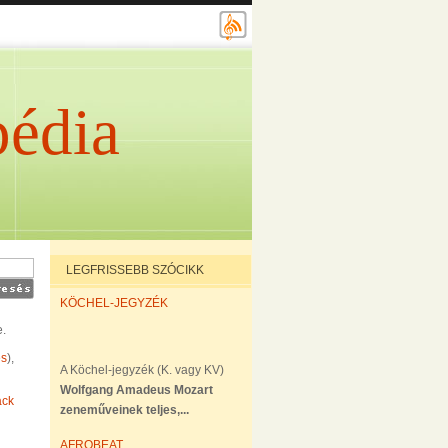
édia
LEGFRISSEBB SZÓCIKK
KÖCHEL-JEGYZÉK
.
es
),
A Köchel-jegyzék (K. vagy KV)
Wolfgang Amadeus Mozart
ack
zeneműveinek teljes,...
AFROBEAT