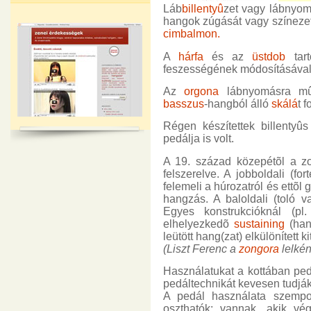
Láb
billentyû
zet vagy lábnyo
hangok zúgását vagy színezet
cimbalmon.
A
hárfa
és az
üstdob
tar
feszességének módosításáva
Az
orgona
lábnyomásra m
basszus
-hangból álló
skálá
t 
Régen készítettek billentyû
pedálja is volt.
A 19. század közepétõl a zo
felszerelve. A jobboldali (fo
felemeli a húrozatról és ettõ
hangzás. A baloldali (toló v
Egyes konstrukcióknál (pl
elhelyezkedõ
sustaining
(han
leütött hang(zat) elkülönített k
(Liszt Ferenc a
zongora
lelkéne
Használatukat a kottában pedá
pedáltechnikát kevesen tudják
A pedál használata szempon
oszthatók: vannak, akik v