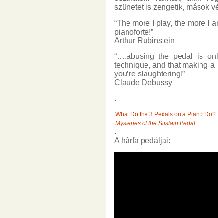
szünetet is zengetik, mások vé
“The more I play, the more I a
pianoforte!”
Arthur Rubinstein
“….abusing the pedal is on
technique, and that making a 
you’re slaughtering!”
Claude Debussy
.
What Do the 3 Pedals on a Piano Do?
Mysteries of the Sustain Pedal
.
A hárfa pedáljai: