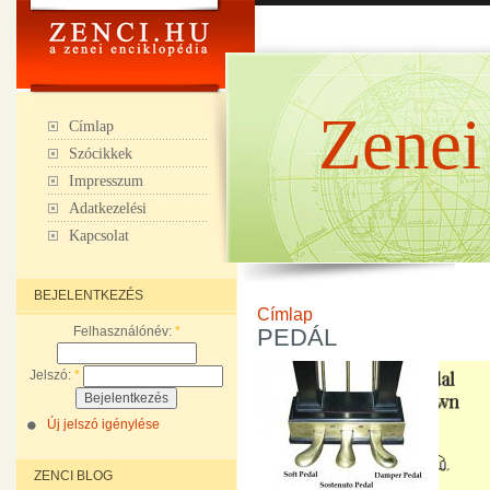
Zenei
Címlap
Szócikkek
Impresszum
Adatkezelési
Kapcsolat
BEJELENTKEZÉS
Címlap
Felhasználónév:
*
PEDÁL
Jelszó:
*
Új jelszó igénylése
ZENCI BLOG