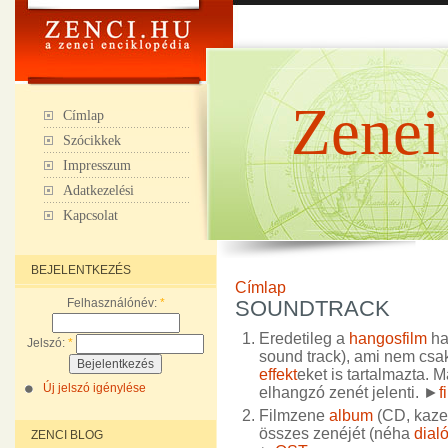
Zenei
Címlap
Szócikkek
Impresszum
Adatkezelési
Kapcsolat
BEJELENTKEZÉS
Címlap
Felhasználónév:
*
SOUNDTRACK
Eredetileg a
hangosfilm
han
Jelszó:
*
sound track), ami nem csa
effekt
eket is tartalmazta. 
Új jelszó igénylése
elhangzó zenét jelenti. ►
f
Filmzene
album
(CD, kazet
összes zenéjét (néha
dial
ZENCI BLOG