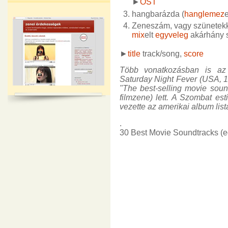
►
OST
hangbarázda (
hanglemez
Zeneszám, vagy szünetekke
mix
elt
egyveleg
akárhány s
►
title
track/song,
score
Több vonatkozásban is az 
Saturday Night Fever (USA, 19
"The best-selling movie soun
filmzene) lett. A Szombat es
vezette az amerikai album listát
.
30 Best Movie Soundtracks (egy