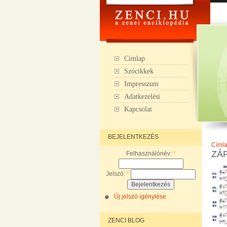
Címlap
Szócikkek
Impresszum
Adatkezelési
Kapcsolat
BEJELENTKEZÉS
Címl
ZÁ
Felhasználónév:
*
Jelszó:
*
Új jelszó igénylése
ZENCI BLOG