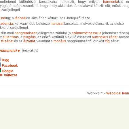
netörténet különbözõ korszakaira jellemzõ, hogy milyen
harmóniá
kat é
ugtató befejezésnek, ill. hogy mely akkordok láncolatával készíti elö, erõsíti me
a
zárójellegét.
End
ing: a
táncdal
ok -általában kéttaktusos -befejezõ része.
adencia
: két vagy több befejezõ
hangzat
láncolata, melyek elõkészítik az utolsó
kkord zárójellegét.
 dúr-moll
hangrendszer
jellegzetes zárlatai (a
számozott basszus
jelrendszerében)
az
autentikus
, a
plagális
, az elõzõ kettõbõl alakuló összetett
autentikus zárlat
, továb
a
félzárlat
és az
álzárlat
, valamint a
modális
hangrendszertõl örökölt
fríg
zárlat.
rdmenetek►
(interaktív)
Digg
Facebook
Google
F változat
WorkPoint -
Weboldal fenn