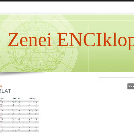
Zenei ENCIklop
ap
RLAT