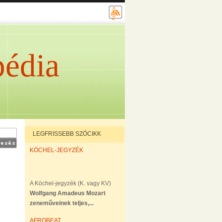
édia
LEGFRISSEBB SZÓCIKK
KÖCHEL-JEGYZÉK
A Köchel-jegyzék (K. vagy KV)
Wolfgang Amadeus Mozart
zeneműveinek teljes,...
AFROBEAT