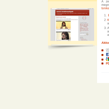
A ze
megny
tonik
K
a
A
Akko
PD