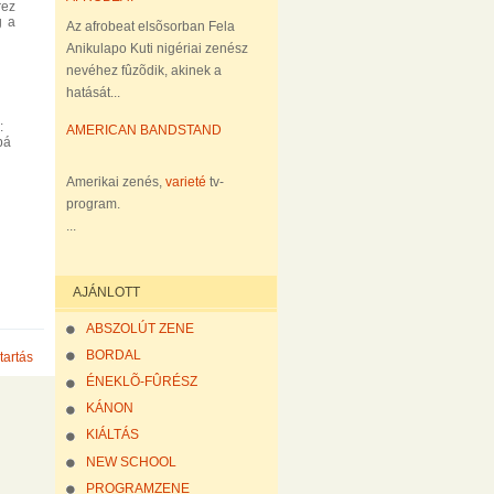
rez
g a
Az afrobeat elsõsorban Fela
Anikulapo Kuti nigériai zenész
nevéhez fûzõdik, akinek a
hatását...
:
AMERICAN BANDSTAND
bá
Amerikai zenés,
varieté
tv-
program.
...
AJÁNLOTT
ABSZOLÚT ZENE
BORDAL
tartás
ÉNEKLÕ-FÛRÉSZ
KÁNON
KIÁLTÁS
NEW SCHOOL
PROGRAMZENE