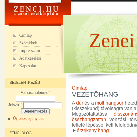
Zenei
Címlap
Szócikkek
Impresszum
Adatkezelési
Kapcsolat
BEJELENTKEZÉS
Címlap
Felhasználónév:
*
VEZETÕHANG
A
dúr
és a
moll
hangsor
hetedi
Jelszó:
*
(kisszekund) távolságra van 
Megszólaltatása
disszonán
Új jelszó igénylése
összhangzattan
vonzási tör
felfelé lépéssel kell feloldódni
►
érzékeny hang
ZENCI BLOG